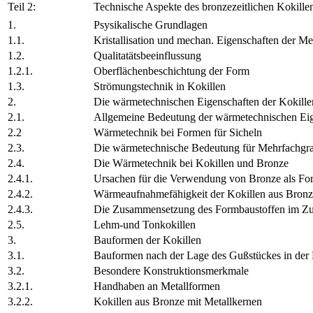
Teil 2:
Technische Aspekte des bronzezeitlichen Kokille
1.
Psysikalische Grundlagen
1.1.
Kristallisation und mechan. Eigenschaften der Me
1.2.
Qualitatätsbeeinflussung
1.2.1.
Oberflächenbeschichtung der Form
1.3.
Strömungstechnik in Kokillen
2.
Die wärmetechnischen Eigenschaften der Kokille
2.1.
Allgemeine Bedeutung der wärmetechnischen Eige
2.2
Wärmetechnik bei Formen für Sicheln
2.3.
Die wärmetechnische Bedeutung für Mehrfachgr
2.4.
Die Wärmetechnik bei Kokillen und Bronze
2.4.1.
Ursachen für die Verwendung von Bronze als Fo
2.4.2.
Wärmeaufnahmefähigkeit der Kokillen aus Bron
2.4.3.
Die Zusammensetzung des Formbaustoffen im Zus
2.5.
Lehm-und Tonkokillen
3.
Bauformen der Kokillen
3.1.
Bauformen nach der Lage des Gußstückes in der 
3.2.
Besondere Konstruktionsmerkmale
3.2.1.
Handhaben an Metallformen
3.2.2.
Kokillen aus Bronze mit Metallkernen