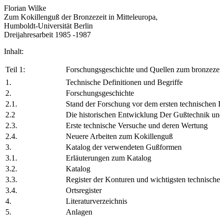
Florian Wilke
Zum Kokillenguß der Bronzezeit in Mitteleuropa,
Humboldt-Universität Berlin
Dreijahresarbeit 1985 -1987
Inhalt:
Teil 1:
Forschungsgeschichte und Quellen zum bronzezeit
1.
Technische Definitionen und Begriffe
2.
Forschungsgeschichte
2.1.
Stand der Forschung vor dem ersten technischen I
2.2
Die historischen Entwicklung Der Gußtechnik un
2.3.
Erste technische Versuche und deren Wertung
2.4.
Neuere Arbeiten zum Kokillenguß
3.
Katalog der verwendeten Gußformen
3.1.
Erläuterungen zum Katalog
3.2.
Katalog
3.3.
Register der Konturen und wichtigsten technisc
3.4.
Ortsregister
4.
Literaturverzeichnis
5.
Anlagen