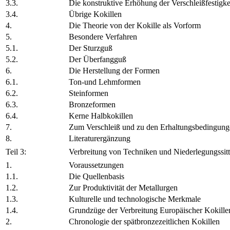
3.3.
Die konstruktive Erhöhung der Verschleißfestigke
3.4.
Übrige Kokillen
4.
Die Theorie von der Kokille als Vorform
5.
Besondere Verfahren
5.1.
Der Sturzguß
5.2.
Der Überfangguß
6.
Die Herstellung der Formen
6.1.
Ton-und Lehmformen
6.2.
Steinformen
6.3.
Bronzeformen
6.4.
Kerne Halbkokillen
7.
Zum Verschleiß und zu den Erhaltungsbedingunge
8.
Literaturergänzung
Teil 3:
Verbreitung von Techniken und Niederlegungssitt
1.
Voraussetzungen
1.1.
Die Quellenbasis
1.2.
Zur Produktivität der Metallurgen
1.3.
Kulturelle und technologische Merkmale
1.4.
Grundzüge der Verbreitung Europäischer Kokille
2.
Chronologie der spätbronzezeitlichen Kokillen