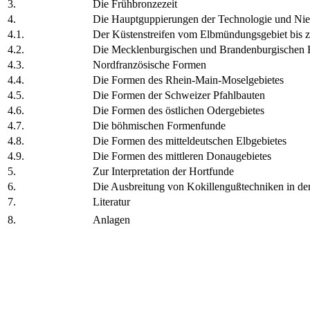
3.
Die Frühbronzezeit
4.
Die Hauptguppierungen der Technologie und Niede
4.1.
Der Küstenstreifen vom Elbmündungsgebiet bis z
4.2.
Die Mecklenburgischen und Brandenburgischen
4.3.
Nordfranzösische Formen
4.4.
Die Formen des Rhein-Main-Moselgebietes
4.5.
Die Formen der Schweizer Pfahlbauten
4.6.
Die Formen des östlichen Odergebietes
4.7.
Die böhmischen Formenfunde
4.8.
Die Formen des mitteldeutschen Elbgebietes
4.9.
Die Formen des mittleren Donaugebietes
5.
Zur Interpretation der Hortfunde
6.
Die Ausbreitung von Kokillengußtechniken in de
7.
Literatur
8.
Anlagen